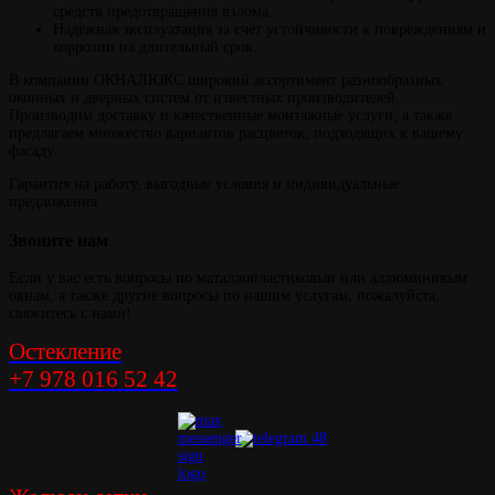
средств предотвращения взлома.
Надёжная эксплуатация за счёт устойчивости к повреждениям и
коррозии на длительный срок.
В компании ОКНАЛЮКС широкий ассортимент разнообразных
оконных и дверных систем от известных производителей.
Производим доставку и качественные монтажные услуги, а также
предлагаем множество вариантов расцветок, подходящих к вашему
фасаду.
Гарантия на работу, выгодные условия и индивидуальные
предложения.
Звоните
нам
Если у вас есть вопросы по маталлопластиковыи или аллюминивым
окнам, а также другие вопросы по нашим услугам, пожалуйста,
свяжитесь с нами!
Остекление
+7 978 016 52 42