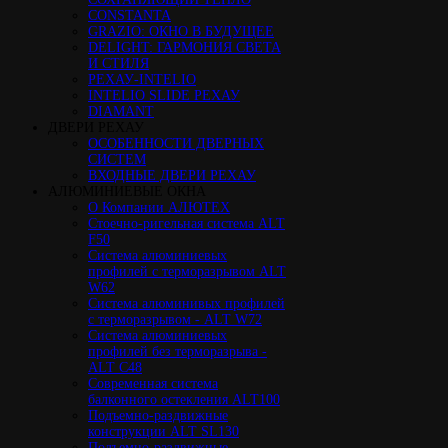
CONSTANTA
GRAZIO: ОКНО В БУДУЩЕЕ
DELIGHT: ГАРМОНИЯ СВЕТА
И СТИЛЯ
РЕХАУ-INTELIO
INTELIO SLIDE РЕХАУ
DIAMANT
ДВЕРИ РЕХАУ
ОСОБЕННОСТИ ДВЕРНЫХ
СИСТЕМ
ВХОДНЫЕ ДВЕРИ РЕХАУ
АЛЮМИНИЕВЫЕ ОКНА
О Компании АЛЮТЕХ
Стоечно-ригельная система ALT
F50
Cистема алюминиевых
профилей с терморазрывом ALT
W62
Система алюминивых профилей
с терморазрывом - ALT W72
Cистема алюминиевых
профилей без терморазрыва -
ALT C48
Cовременная система
балконного остекления ALT100
Подъемно-раздвижные
конструкции ALT SL130
Подъемно-раздвижные