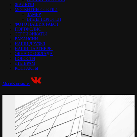
ЖАЛЮЗИ
МОСКИТНЫЕ СЕТКИ
ЗАМЕР
ВИДЫ ПОЛОТЕН
ФОТО НАШИХ РАБОТ
ПОРТФОЛИО
СЕРТИФИКАТЫ
ВАКАНСИИ
НАШИ ДРУЗЬЯ
НАШИ ПАРТНЕРЫ
ОКНА СО СКЛАДА
НОВОСТИ
ДИЛЕРАМ
КОНТАКТЫ
Мы вКонтакте