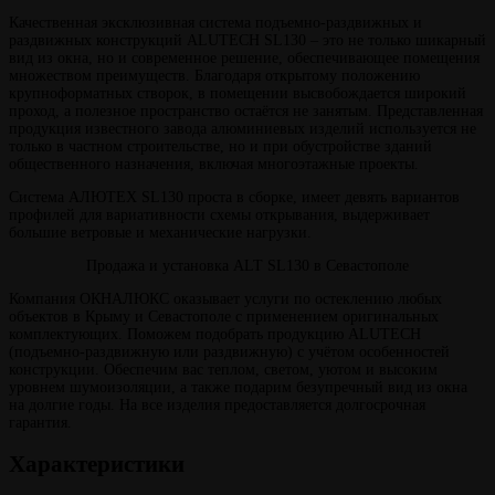
Качественная эксклюзивная система подъемно-раздвижных и
раздвижных конструкций ALUTECH SL130 – это не только шикарный
вид из окна, но и современное решение, обеспечивающее помещения
множеством преимуществ. Благодаря открытому положению
крупноформатных створок, в помещении высвобождается широкий
проход, а полезное пространство остаётся не занятым. Представленная
продукция известного завода алюминиевых изделий используется не
только в частном строительстве, но и при обустройстве зданий
общественного назначения, включая многоэтажные проекты.
Система АЛЮТЕХ SL130 проста в сборке, имеет девять вариантов
профилей для вариативности схемы открывания, выдерживает
большие ветровые и механические нагрузки.
Продажа и установка ALT SL130 в Севастополе
Компания ОКНАЛЮКС оказывает услуги по остеклению любых
объектов в Крыму и Севастополе с применением оригинальных
комплектующих. Поможем подобрать продукцию ALUTECH
(подъемно-раздвижную или раздвижную) с учётом особенностей
конструкции. Обеспечим вас теплом, светом, уютом и высоким
уровнем шумоизоляции, а также подарим безупречный вид из окна
на долгие годы. На все изделия предоставляется долгосрочная
гарантия.
Характеристики